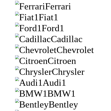
Ferrari
Fiat1
Ford1
Cadillac
Chevrolet
Citroen
Chrysler
Audi1
BMW1
Bentley