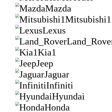
Mazda
Mitsubishi1
Lexus
Land_Rove
Kia1
Jeep
Jaguar
Infiniti
Hyundai
Honda