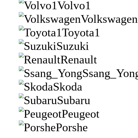
Volvo1
Volkswagen
Toyota1
Suzuki
Renault
Ssang_Yon
Skoda
Subaru
Peugeot
Porshe