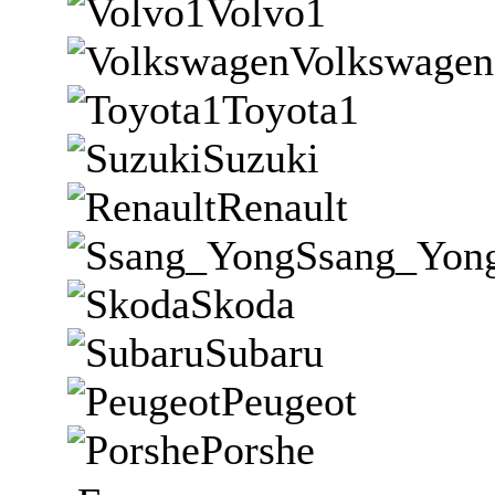
Volvo1
Volkswagen
Toyota1
Suzuki
Renault
Ssang_Yon
Skoda
Subaru
Peugeot
Porshe