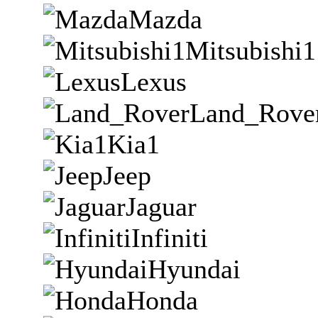
Mazda
Mitsubishi1
Lexus
Land_Rove
Kia1
Jeep
Jaguar
Infiniti
Hyundai
Honda