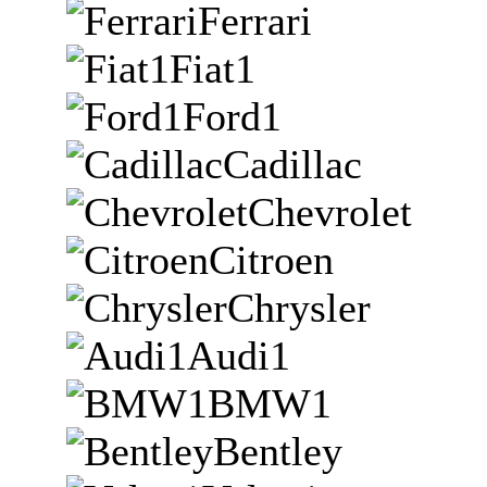
Ferrari
Fiat1
Ford1
Cadillac
Chevrolet
Citroen
Chrysler
Audi1
BMW1
Bentley