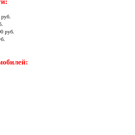
ги:
 руб.
б.
00 руб.
уб.
мобилей: