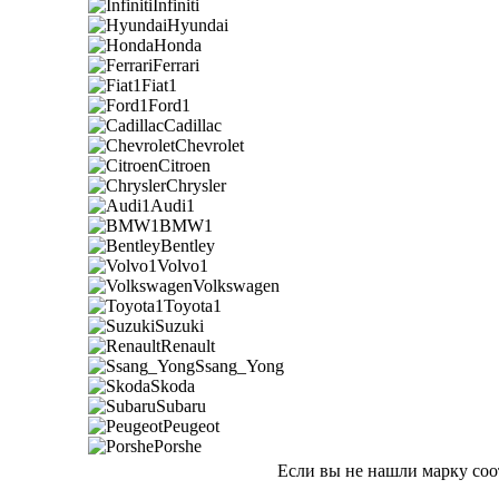
Infiniti
Hyundai
Honda
Ferrari
Fiat1
Ford1
Cadillac
Chevrolet
Citroen
Chrysler
Audi1
BMW1
Bentley
Volvo1
Volkswagen
Toyota1
Suzuki
Renault
Ssang_Yong
Skoda
Subaru
Peugeot
Porshe
Если вы не нашли марку соо