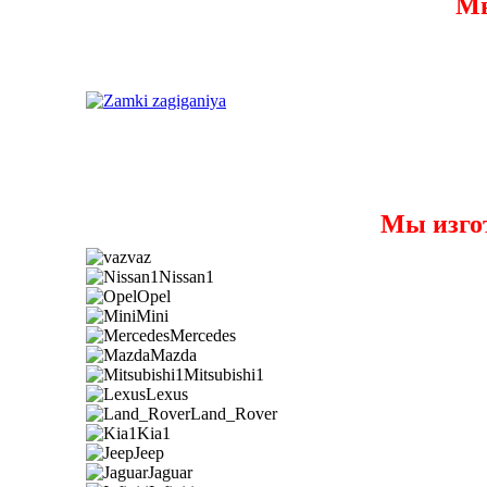
Мы
Мы изго
vaz
Nissan1
Opel
Mini
Mercedes
Mazda
Mitsubishi1
Lexus
Land_Rover
Kia1
Jeep
Jaguar