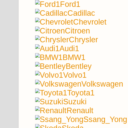
Ford1
Cadillac
Chevrolet
Citroen
Chrysler
Audi1
BMW1
Bentley
Volvo1
Volkswagen
Toyota1
Suzuki
Renault
Ssang_Yong