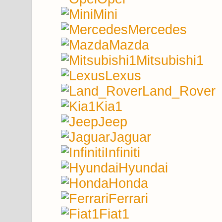
Mini
Mercedes
Mazda
Mitsubishi1
Lexus
Land_Rover
Kia1
Jeep
Jaguar
Infiniti
Hyundai
Honda
Ferrari
Fiat1