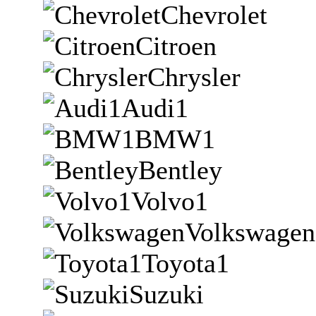
Chevrolet
Citroen
Chrysler
Audi1
BMW1
Bentley
Volvo1
Volkswagen
Toyota1
Suzuki