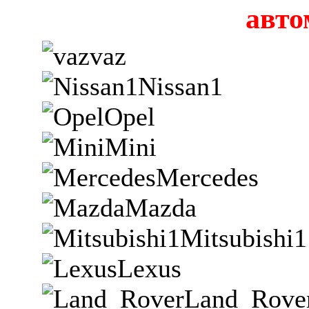
авто
vaz
Nissan1
Opel
Mini
Mercedes
Mazda
Mitsubishi1
Lexus
Land_Rove