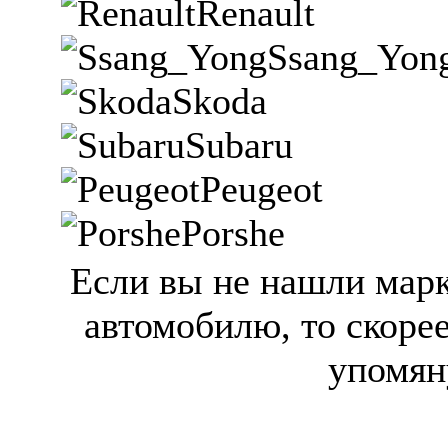
Renault
Ssang_Yon
Skoda
Subaru
Peugeot
Porshe
Если вы не нашли мар
автомобилю, то скорее
упомяну