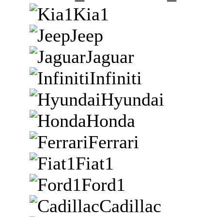
Kia1
Jeep
Jaguar
Infiniti
Hyundai
Honda
Ferrari
Fiat1
Ford1
Cadillac