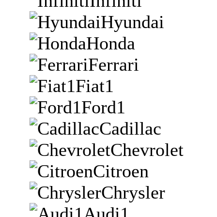
Infiniti
Hyundai
Honda
Ferrari
Fiat1
Ford1
Cadillac
Chevrolet
Citroen
Chrysler
Audi1