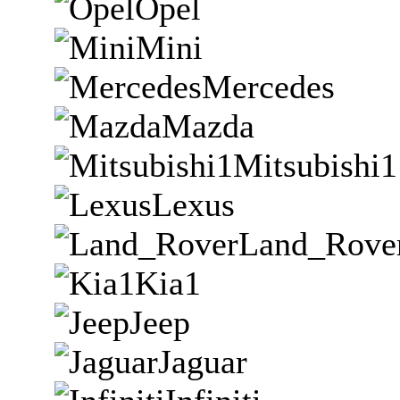
Opel
Mini
Mercedes
Mazda
Mitsubishi1
Lexus
Land_Rove
Kia1
Jeep
Jaguar