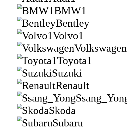
BMW1
Bentley
Volvo1
Volkswagen
Toyota1
Suzuki
Renault
Ssang_Yon
Skoda
Subaru