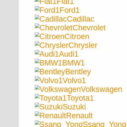
Fiat1
Ford1
Cadillac
Chevrolet
Citroen
Chrysler
Audi1
BMW1
Bentley
Volvo1
Volkswagen
Toyota1
Suzuki
Renault
Ssang_Yong