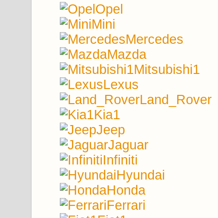
Opel
Mini
Mercedes
Mazda
Mitsubishi1
Lexus
Land_Rover
Kia1
Jeep
Jaguar
Infiniti
Hyundai
Honda
Ferrari