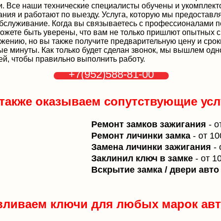
и. Все наши технические специалисты обучены и укомплек
ния и работают по выезду. Услуга, которую мы предоставля
обслуживание. Когда вы связываетесь с профессионалами п
ожете быть уверены, что вам не только пришлют опытных 
ению, но вы также получите предварительную цену и сро
ые минуты. Как только будет сделан звонок, мы вышлем одн
й, чтобы правильно выполнить работу.
+7(952)588-81-00
также оказываем сопутствующие усл
Ремонт замков зажигания
- о
Ремонт личинки замка
- от 10
Замена личинки зажигания
-
Заклинил ключ в замке
- от 1
Вскрытие замка / двери авт
вливаем ключи для любых марок ав