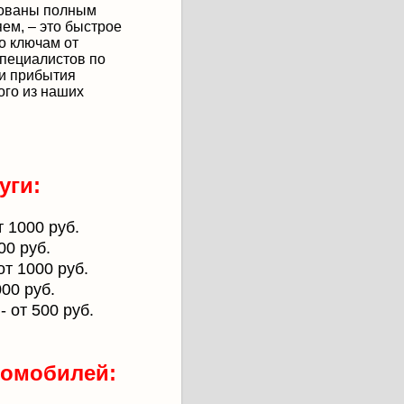
тованы полным
ем, – это быстрое
о ключам от
специалистов по
ки прибытия
ого из наших
уги:
т 1000 руб.
00 руб.
 от 1000 руб.
000 руб.
о
- от 500 руб.
томобилей: