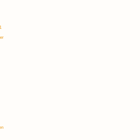
1
er
en