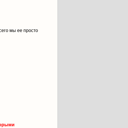
сего мы ее просто
торыми