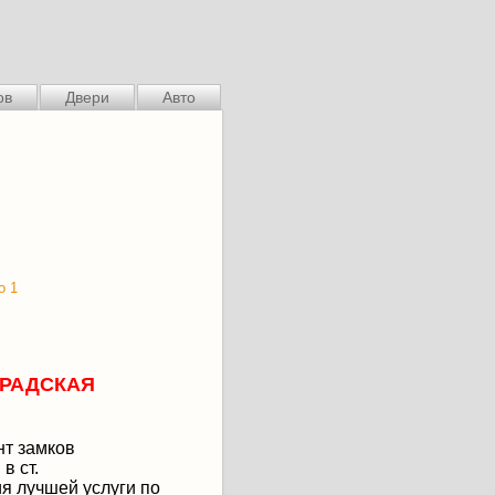
ов
Двери
Авто
ГРАДСКАЯ
нт замков
в ст.
я лучшей услуги по