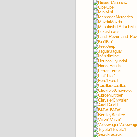
Nissan1
Opel
Mini
Mercedes
Mazda
Mitsubishi
Lexus
Land_Rov
Kia1
Jeep
Jaguar
Infiniti
Hyundai
Honda
Ferrari
Fiat1
Ford1
Cadillac
Chevrolet
Citroen
Chrysler
Audi1
BMW1
Bentley
Volvo1
Volkswag
Toyota1
Suzuki