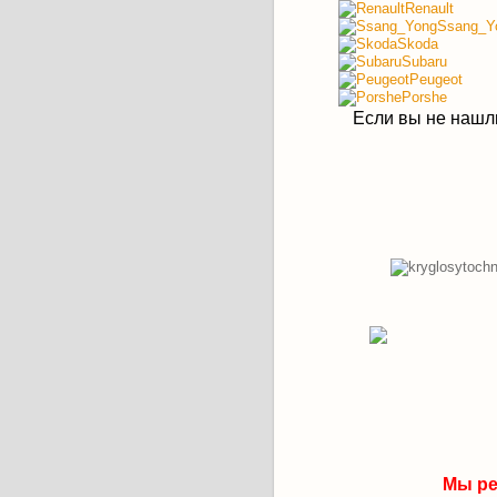
Renault
Ssang_Y
Skoda
Subaru
Peugeot
Porshe
Если вы не нашл
Мы ре