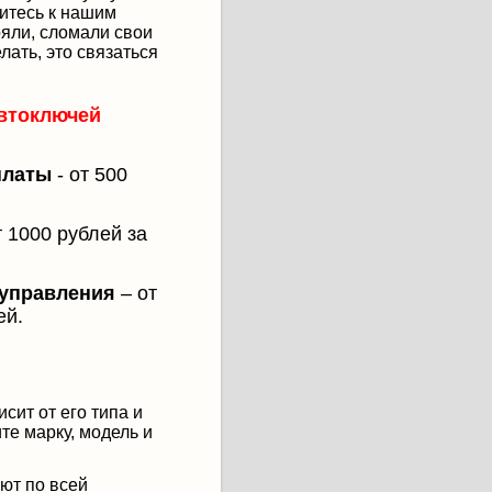
итесь к нашим
яли, сломали свои
лать, это связаться
автоключей
платы
- от 500
 1000 рублей за
 управления
– от
ей.
сит от его типа и
те марку, модель и
ют по всей